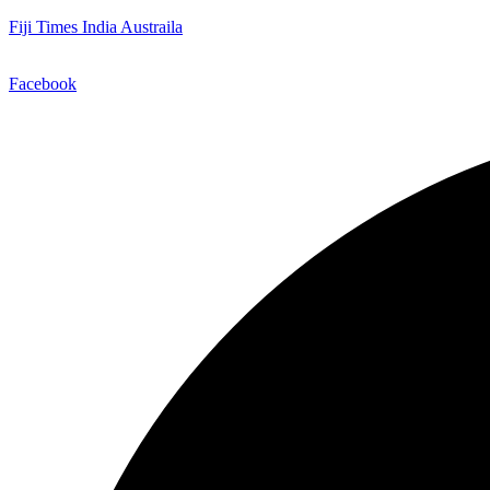
Fiji Times India Austraila
Facebook