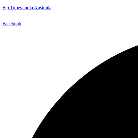
Fiji Times India Austraila
Facebook