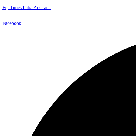
Fiji Times India Austraila
Facebook